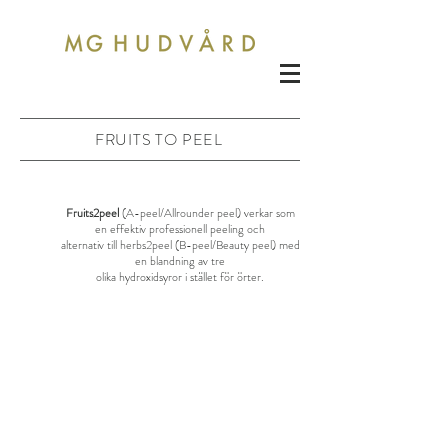
FRUITS TO PEEL
Fruits2peel
(A-peel/Allrounder peel) verkar som
en effektiv professionell peeling och
alternativ till herbs2peel (B-peel/Beauty peel) med
en blandning av tre
olika hydroxidsyror i stället för örter.