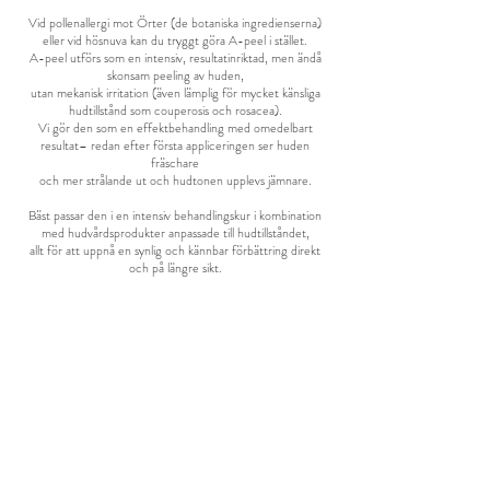
Vid pollenallergi mot Örter (de botaniska ingredienserna)
eller vid hösnuva kan du tryggt göra A-peel i stället.
A-peel utförs som en intensiv, resultatinriktad, men ändå
skonsam peeling av huden,
utan mekanisk irritation (även lämplig för mycket känsliga
hudtillstånd som couperosis och rosacea).
Vi gör den som en effektbehandling med omedelbart
resultat– redan efter första appliceringen ser huden
fräschare
och mer strålande ut och hudtonen upplevs jämnare.
Bäst passar den i en intensiv behandlingskur i kombination
med hudvårdsprodukter anpassade till hudtillståndet,
allt för att uppnå en synlig och kännbar förbättring direkt
och på längre sikt.